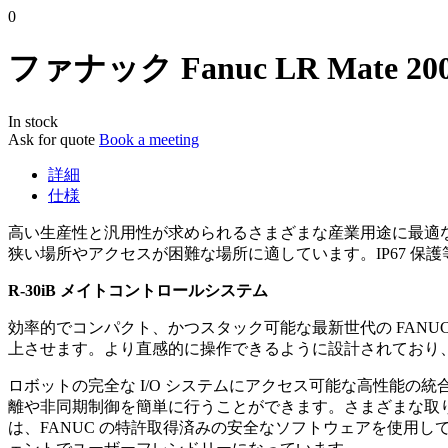
0
ファナック Fanuc LR Mate 2
In stock
Ask for quote
Book a meeting
詳細
仕様
高い生産性と汎用性が求められるさまざまな産業用途に最適な L
狭い場所やアクセスが困難な場所に適しています。IP67 保護
R-30iB メイトコントロールシステム
効率的でコンパクト、かつスタック可能な最新世代の FANUC 
上させます。より直感的に操作できるように設計されており
ロボットの完全な I/O システムにアクセス可能な高性能の
離や非同期制御を簡単に行うことができます。さまざまな取り
は、FANUC の特許取得済みの安全なソフトウェアを使用してお