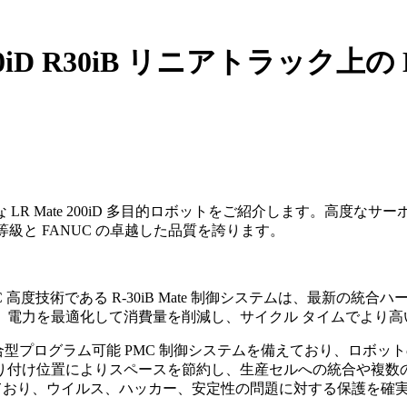
00iD R30iB リニアトラック上の 
R Mate 200iD 多目的ロボットをご紹介します。高度な
等級と FANUC の卓越した品質を誇ります。
高度技術である R-30iB Mate 制御システムは、最新の統合
、電力を最適化して消費量を削減し、サイクル タイムでより高
統合型プログラム可能 PMC 制御システムを備えており、ロボ
付け位置によりスペースを節約し、生産セルへの統合や複数のロボ
り、ウイルス、ハッカー、安定性の問題に対する保護を確実にします。