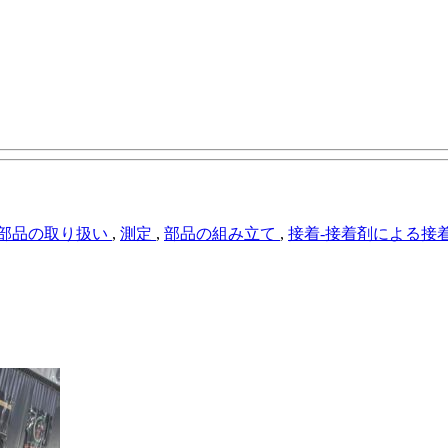
部品の取り扱い
,
測定
,
部品の組み立て
,
接着-接着剤による接