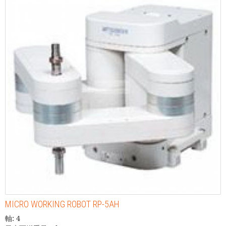
MICRO WORKING ROBOT RP-5AH
軸: 4