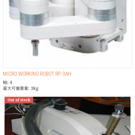
MICRO WORKING ROBOT RP-3AH
軸: 4
最大可搬重量: 3kg
Out of stock