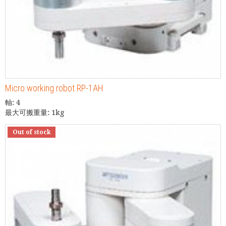
Micro working robot RP-1AH
軸: 4
最大可搬重量: 1kg
Out of stock