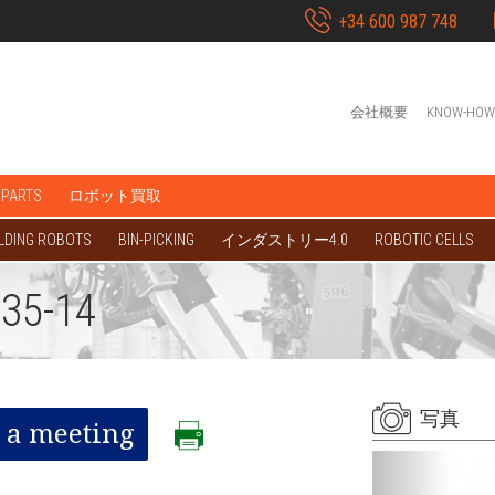
+34 600 987 748
会社概要
KNOW-HOW
 PARTS
ロボット買取
LDING ROBOTS
BIN-PICKING
インダストリー4.0
ROBOTIC CELLS
35-14
写真
 a meeting