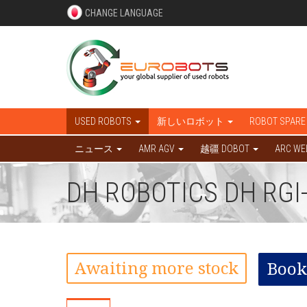
CHANGE LANGUAGE
USED ROBOTS
新しいロボット
ROBOT SPARE
ニュース
AMR AGV
越疆 DOBOT
ARC WE
DH ROBOTICS DH RGI-
Awaiting more stock
Book