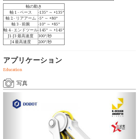
軸の動き
軸 1 - ベース
-135° ～ +135°
軸 2 - リアアーム
-5° ～ +80°
軸 3 - 前腕
-10° ～ +85°
軸 4 - エンドツール
-145° ～ +145°
J1-J3 最高速度
300°/秒
J4 最高速度
200°/秒
アプリケーション
Education
写真