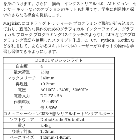
を身につけます。さらに、描画、インダストリアル 4.0、AI ビジョン、セ
ンサー キットなどのオプションのキットも利用でき、学生に創造性と探
求のさらなる機会を提供します。
Magician にはドラッグ トゥ ティーチ プログラミング機能が組み込まれ
ており、直感的な操作のためのグラフィカル インターフェイス、グラフ
ィカル ブロック プログラミング (スクラッチのような)、LUA などのプロ
グラミング言語を使用したスクリプト作成、C、C#、 Python、Kotlin な
どを利用して、あらゆるスキル レベルのユーザーがロボットの操作を学
習し習得できるようにします。
DOBOTマジシャンライト
自由度
4
最大荷重
250g
マックスリーチ
340mm
再現性
±0.2mm
電圧
AC100V～240V、50/60Hz
電源入力
DC12V～5A
作業環境
-5°～45°C
力
最大60W
コミュニケーション
USB仮想シリアルポート/シリアルポート
ソフトウェア
DobotStudio/DobotLab
重さ
2.4kg
後腕 / 前腕
150mm
ベースサイズ
146mm×146mm