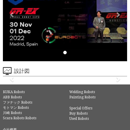
設計図
KUKA Robots
Welding Robots
ABB Robots
Painting Robots
ファナック Robots
モトマン Robots
Special Offers
川崎 Robots
Buy Robots
Scara Robots Robots
Used Robots
会社概要