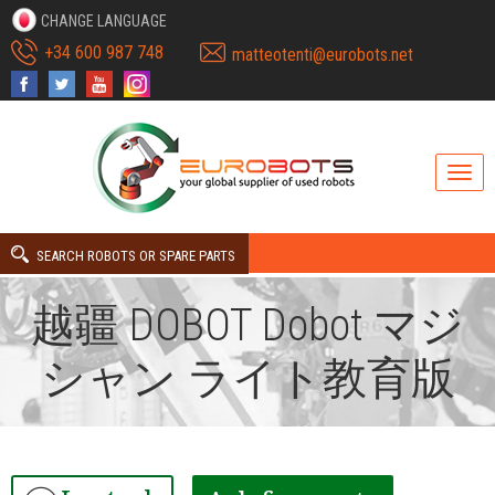
CHANGE LANGUAGE
+34 600 987 748
matteotenti@eurobots.net
SEARCH ROBOTS OR SPARE PARTS
越疆 DOBOT Dobot マジ
シャン ライト教育版