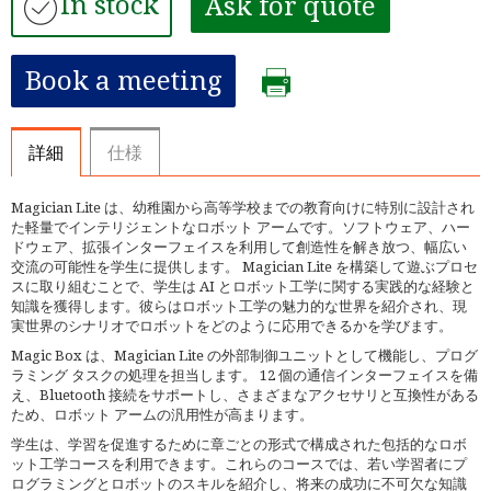
In stock
Ask for quote
Book a meeting
詳細
仕様
Magician Lite は、幼稚園から高等学校までの教育向けに特別に設計され
た軽量でインテリジェントなロボット アームです。ソフトウェア、ハー
ドウェア、拡張インターフェイスを利用して創造性を解き放つ、幅広い
交流の可能性を学生に提供します。 Magician Lite を構築して遊ぶプロセ
スに取り組むことで、学生は AI とロボット工学に関する実践的な経験と
知識を獲得します。彼らはロボット工学の魅力的な世界を紹介され、現
実世界のシナリオでロボットをどのように応用できるかを学びます。
Magic Box は、Magician Lite の外部制御ユニットとして機能し、プログ
ラミング タスクの処理を担当します。 12 個の通信インターフェイスを備
え、Bluetooth 接続をサポートし、さまざまなアクセサリと互換性がある
ため、ロボット アームの汎用性が高まります。
学生は、学習を促進するために章ごとの形式で構成された包括的なロボ
ット工学コースを利用できます。これらのコースでは、若い学習者にプ
ログラミングとロボットのスキルを紹介し、将来の成功に不可欠な知識