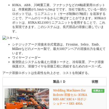
KUKA、ABB、川崎重工業、ファナックなどの6軸産業用ロボット
は、作業範囲が1.5mから3mまでです。当社で販売している一部の
ロボットでは、リニアユニット（サーボ制御の7軸目）を追加する
ことで、アームのリーチをさらに伸ばすことができます。KUKAロ
ボットは、KUKA KL1500リニアユニットを使用することで、これ
を実現できます。このシステムは、長尺部品の溶接に適していま
す。
シナジックアーク溶接水冷式電源は、Fronius、Selco、Esab、
Millerなどのメーカー製で、最大500アンペアの溶接出力を備えて
います。
ワイヤーフィーダー
衝突防止システムを備えた溶接トーチと、冷却装置、アーク溶接
保護ガス、溶接ワイヤを溶接工程に供給するためのホース一式。
アーク溶接ロボットは生産性を向上させ、コストを削減する。
製品ＩＤ
状態
Welding Machines for
在庫あり
Robots 溶接セル: KUKA
KR5 ARC KRC4 + Hポジ
ショナー + SKS 400A