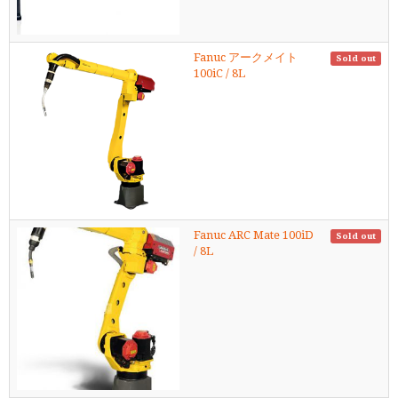
Fanuc アークメイト
Sold out
100iC / 8L
Fanuc ARC Mate 100iD
Sold out
/ 8L