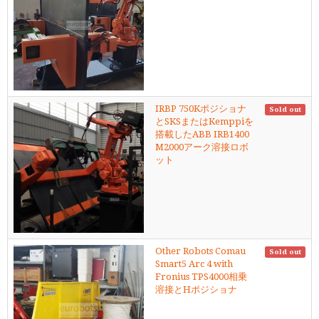
IRBP 750Kポジショナ
Sold out
とSKSまたはKemppiを
搭載したABB IRB1400
M2000アーク溶接ロボ
ット
Other Robots Comau
Sold out
Smart5 Arc 4 with
Fronius TPS4000相乗
溶接とHポジショナ