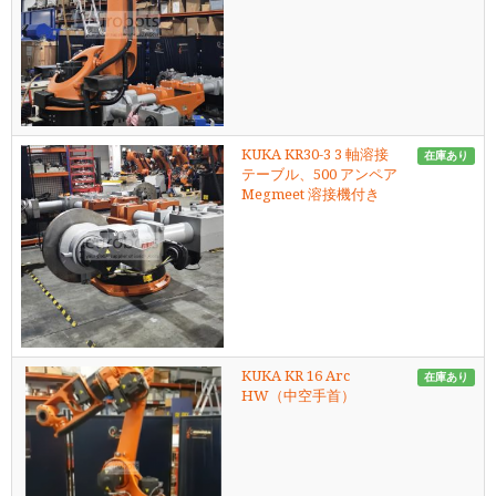
KUKA KR30-3 3 軸溶接
在庫あり
テーブル、500 アンペア
Megmeet 溶接機付き
KUKA KR 16 Arc
在庫あり
HW（中空手首）