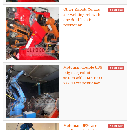
Other Robots Comau
Sold out
arc welding cell with
one double axis
positioner
Motoman double UP6
Sold out
mig mag robotic
system with RM2-1000-
S3X 9 axis positioner
Motoman UP20 arc
Sold out