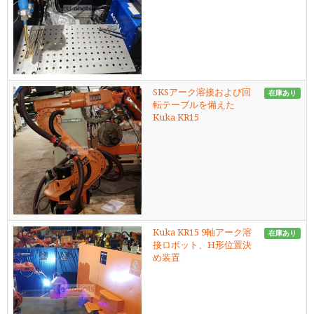
SKSアーク溶接および回
在庫あり
転テーブルを備えた
Kuka KR15
Kuka KR15 9軸アーク溶
在庫あり
接ロボット、H形位置決
め装置