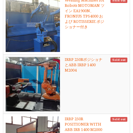
Welding Machines for
Sold out
Robots MOTOMAN ツ
イン EA1900N、
FRONIUS TPS4000 お
よび ROTISSERIE ポジ
ショナー付き
IRBP 250Rポジショナ
Sold out
とABB IRBP 1400
M2004
IRBP 250R
Sold out
POSITIONER WITH
ABB IRB 1400 M2000