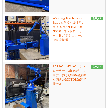
Welding Machines for
在庫あり
Robots 溶接セル 9 軸:
MOTOMAN EA1900
NX100 コントローラ
ー、H ポジショナー、
SKS 溶接機
EA1900、NX100コント
在庫あり
ローラー、3軸のポジシ
ョナーおよびSKS溶接機
を備えたMOTOMAN溶
接セル