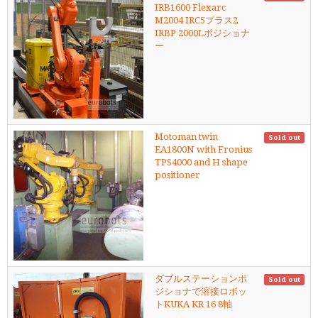
IRB1600 Flexarc
M2004 IRC5プラス2
IRBP 2000Lポジショナ
ー
Motoman twin
Sold out
EA1800N with Fronius
TPS4000 and H shape
positioner
ダブルステーションポ
Sold out
ジショナで溶接ロボッ
トKUKA KR 16 8軸