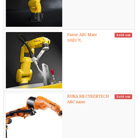
Fanuc ARC Mate
Sold out
50iD/7L
KUKA KR CYBERTECH
Sold out
ARC nano