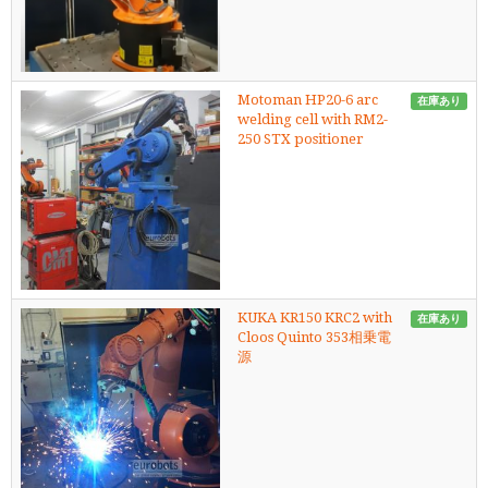
Motoman HP20-6 arc
在庫あり
welding cell with RM2-
250 STX positioner
KUKA KR150 KRC2 with
在庫あり
Cloos Quinto 353相乗電
源