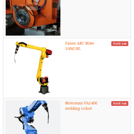
Fanuc ARC Mate
Sold out
100iC/8L
Motoman VA1400
Sold out
welding robot