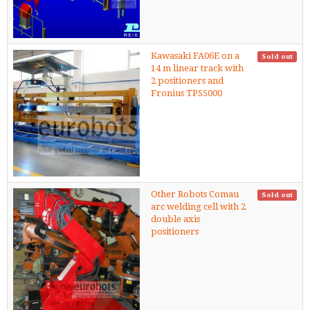
Kawasaki FA06E on a
Sold out
14 m linear track with
2 positioners and
Fronius TPS5000
Other Robots Comau
Sold out
arc welding cell with 2
double axis
positioners