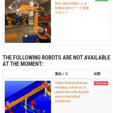
MIG_MAG溶接による
KUKA KR15アーク溶接
ロボット
THE FOLLOWING ROBOTS ARE NOT AVAILABLE
AT THE MOMENT:
製品ＩＤ
状態
Other Robots Reis arc
Sold out
welding robot on 7t
axis track with double
servocontrolled
positioner