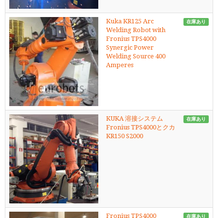
Kuka KR125 Arc
在庫あり
Welding Robot with
Fronius TPS4000
Synergic Power
Welding Source 400
Amperes
KUKA 溶接システム
在庫あり
Fronius TPS4000とクカ
KR150 S2000
Fronius TPS4000
在庫あり