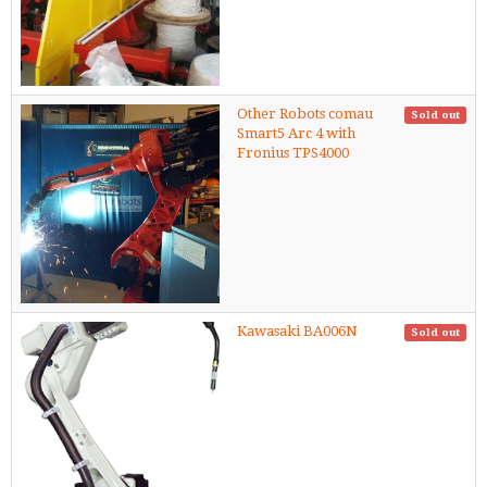
Other Robots comau
Sold out
Smart5 Arc 4 with
Fronius TPS4000
Kawasaki BA006N
Sold out