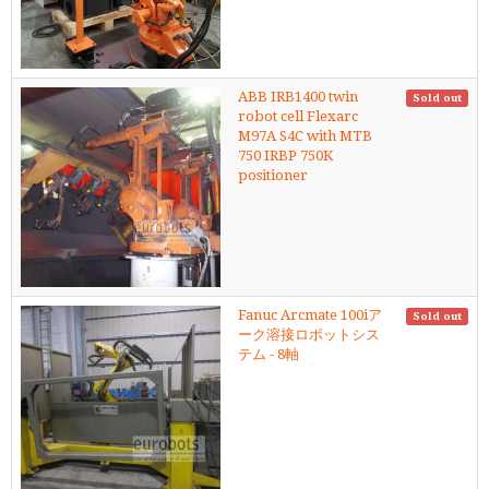
ABB IRB1400 twin
Sold out
robot cell Flexarc
M97A S4C with MTB
750 IRBP 750K
positioner
Fanuc Arcmate 100iア
Sold out
ーク溶接ロボットシス
テム - 8軸