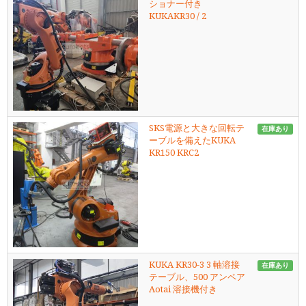
ショナー付き
KUKAKR30 / 2
SKS電源と大きな回転テ
在庫あり
ーブルを備えたKUKA
KR150 KRC2
KUKA KR30-3 3 軸溶接
在庫あり
テーブル、500 アンペア
Aotai 溶接機付き