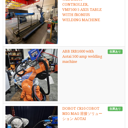
CONTROLLER,
VMF500 5 AXIS TABLE
WITH fRONIUS
WELDING MACHINE
ABB IRB1600 with
在庫あり
Aotai 500 amp welding
machine
DOBOT CR10 COBOT
在庫あり
MIG MAG 溶接ソリュー
ション AOTAI