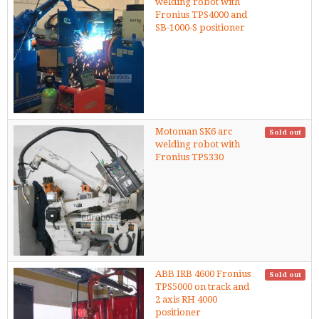
welding robot with
Fronius TPS4000 and
SB-1000-S positioner
Motoman SK6 arc
Sold out
welding robot with
Fronius TPS330
ABB IRB 4600 Fronius
Sold out
TPS5000 on track and
2 axis RH 4000
positioner