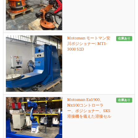
Motoman モートマン安
在庫あり
川ポジショナー: MT1-
3000 S2D
Motoman Ea1900、
在庫あり
Nx100コントローラ
ー、ポジショナー、SKS
溶接機を備えた溶接セル