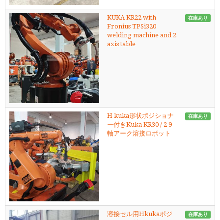
KUKA KR22 with
在庫あり
Fronius TPSi320
welding machine and 2
axis table
H kuka形状ポジショナ
在庫あり
ー付きKuka KR30 / 2 9
軸アーク溶接ロボット
溶接セル用Hkukaポジ
在庫あり