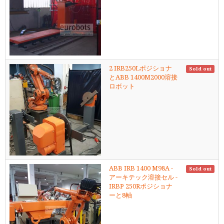
2 IRB250Lポジショナ
Sold out
とABB 1400M2000溶接
ロボット
ABB IRB 1400 M98A -
Sold out
アーキテック溶接セル -
IRBP 250Rポジショナ
ーと8軸