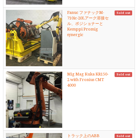
Fanuc ファナックM-
Sold out
710ic-20Lアーク溶接セ
ル、ポジショナーと
Kemppi Promig
synergic
Mig Mag Kuka KR150-
Sold out
2 with Fronius CMT
4000
トラック上のABB
Sold out