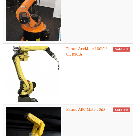
Fanuc ArcMate 100iC /
Sold out
6L R30iA
Fanuc ARC Mate 50iD
Sold out