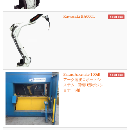
Kawasaki BA006L
Sold out
Fanuc Arcmate 100iB
Sold out
アーク溶接ロボットシ
ステム - 回転H形ポジシ
ョナー8軸