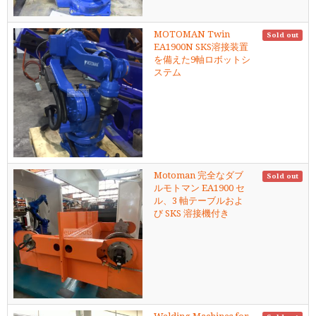
MOTOMAN Twin
Sold out
EA1900N SKS溶接装置
を備えた9軸ロボットシ
ステム
Motoman 完全なダブ
Sold out
ルモトマン EA1900 セ
ル、3 軸テーブルおよ
び SKS 溶接機付き