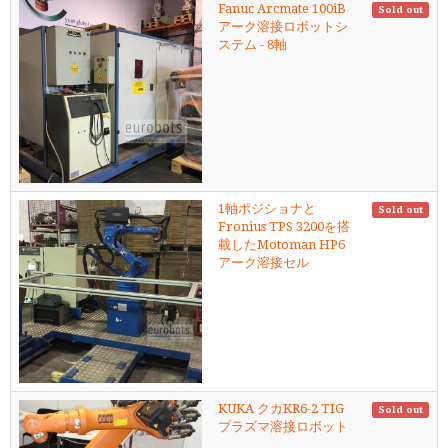
Fanuc Arcmate 100iB
Sold out
アーク溶接ロボットシ
ステム - 8軸
1軸ポジショナと
Sold out
Fronius TPS 3200を搭
載したMotoman HP6
アーク溶接セル
KUKA クカKR6-2 TIG
Sold out
プラズマ溶接ロボット