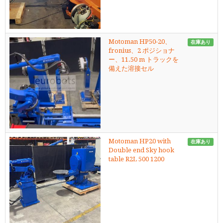
Motoman HP50-20、
在庫あり
fronius、2 ポジショナ
ー、11.50 m トラックを
備えた溶接セル
Motoman HP20 with
在庫あり
Double end Sky hook
table R2L 500 1200