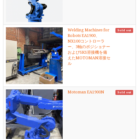
Welding Machines for
Sold out
Robots EA1900、
NX100コントローラ
ー、3軸のポジショナー
およびSKS溶接機を備
えたMOTOMAN溶接セ
ル
Motoman EA1900N
Sold out