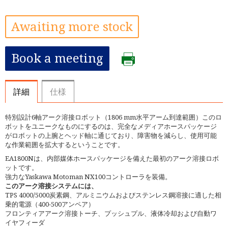
Awaiting more stock
Book a meeting
詳細
仕様
特別設計6軸アーク溶接ロボット（1806 mm水平アーム到達範囲）このロ
ボットをユニークなものにするのは、完全なメディアホースパッケージ
がロボットの上腕とヘッド軸に通じており、障害物を減らし、使用可能
な作業範囲を拡大するということです。
EA1800Nは、内部媒体ホースパッケージを備えた最初のアーク溶接ロボ
ットです。
強力なYaskawa Motoman NX100コントローラを装備。
このアーク溶接システムには、
TPS 4000/5000炭素鋼、アルミニウムおよびステンレス鋼溶接に適した相
乗的電源（400-500アンペア）
フロンティアアーク溶接トーチ、プッシュプル、液体冷却および自動ワ
イヤフィーダ