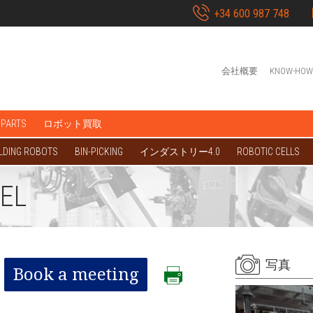
+34 600 987 748
会社概要
KNOW-HOW
 PARTS
ロボット買取
LDING ROBOTS
BIN-PICKING
インダストリー4.0
ROBOTIC CELLS
SEL
写真
Book a meeting