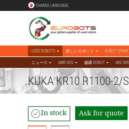
CHANGE LANGUAGE
USED ROBOTS
新しいロボット
ROBOT SPARE
ニュース
AMR AGV
越疆 DOBOT
ARC WE
KUKA KR10 R1100-2/
In stock
Ask for quote