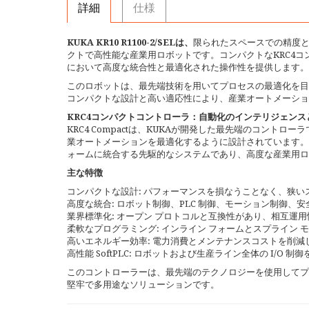
詳細
仕様
KUKA KR10 R1100-2/SELは、
限られたスペースでの精度
クトで高性能な産業用ロボットです。コンパクトなKRC4
において高度な統合性と最適化された操作性を提供します。
このロボットは、最先端技術を用いてプロセスの最適化を目
コンパクトな設計と高い適応性により、産業オートメーショ
KRC4コンパクトコントローラ：自動化のインテリジェンス
KRC4 Compactは、KUKAが開発した最先端のコント
業オートメーションを最適化するように設計されています。
ォームに統合する先駆的なシステムであり、高度な産業用ロ
主な特徴
コンパクトな設計: パフォーマンスを損なうことなく、狭い
高度な統合: ロボット制御、PLC 制御、モーション制御、安
業界標準化: オープン プロトコルと互換性があり、相互運
柔軟なプログラミング: インライン フォームとスプライン
高いエネルギー効率: 電力消費とメンテナンスコストを削減
高性能 SoftPLC: ロボットおよび生産ライン全体の I/O 
このコントローラーは、最先端のテクノロジーを使用してプ
堅牢で多用途なソリューションです。