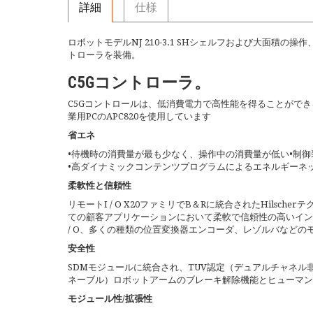
詳細
仕様
ロボットモデルNJ 210-3.1 SHシェルフおよび大面積の
トローラを装備。
C5Gコントローラ。
C5Gコントロールは、低消費電力で高性能を得ることができるC
業用PCのAPC820を使用しています
省エネ
•待機時の消費量が最も少なく、操作中の消費量が低い•制
•高ダイナミックコンテンツプログラムによるエネルギーネ
柔軟性と信頼性
リモートI / O X20ファミリでB＆Rに統合されたHilsc
ての顧客アプリケーションにおいて柔軟で信頼性の高いインタ
/ O、多くの種類の位置変換器エンコーダ、レゾルバなどの
安全性
SDMモジュールに統合され、TUV認定（デュアルチャネ
ネーブル）ロボットアームのブレーキ解除機能とヒューマン 
モジュール性/拡張性