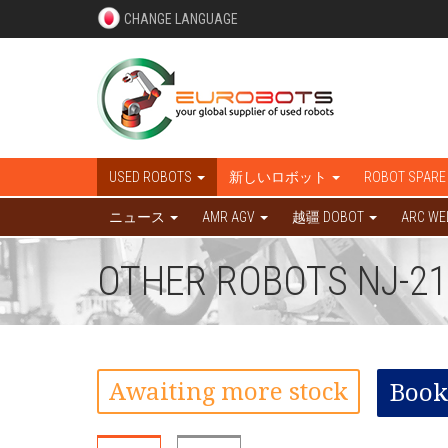
CHANGE LANGUAGE
USED ROBOTS
新しいロボット
ROBOT SPARE
ニュース
AMR AGV
越疆 DOBOT
ARC WE
OTHER ROBOTS NJ-210
Awaiting more stock
Book