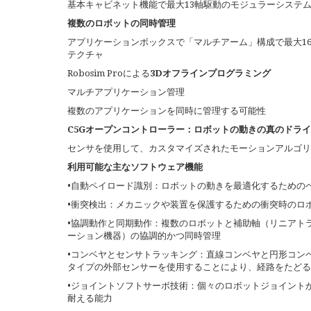
基本キャビネット機能で最大13軸駆動のモジュラーシステ
複数のロボットの同時管理
アプリケーションボックスで「マルチアーム」構成で最大1
テクチャ
Robosim Proによる
3Dオフラインプログラミング
マルチアプリケーション管理
複数のアプリケーションを同時に管理する可能性
C5Gオープンコントローラー：ロボットの動きの真のドラ
センサを使用して、カスタマイズされたモーションアルゴリ
利用可能な主なソフトウェア機能
•自動ペイロード識別：ロボットの動きを最適化するための
•衝突検出：メカニックや装置を保護するための衝突時のロ
•協調動作と同期動作：複数のロボットと補助軸（リニアト
ーション機器）の協調的かつ同時管理
•コンベヤとセンサトラッキング：直線コンベヤと円形コン
タイプの外部センサーを使用することにより、経路をたどる
•ジョイントソフトサーボ技術：個々のロボットジョイント
耐える能力