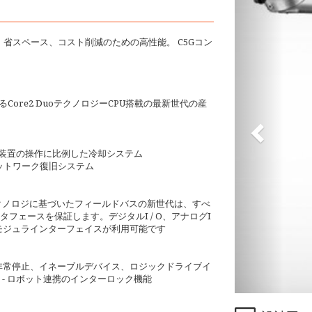
操作、省スペース、コスト削減のための高性能。 C5Gコン
ore2 DuoテクノロジーCPU搭載の最新世代の産
御装置の操作に比例した冷却システム
ットワーク復旧システム
herテクノロジに基づいたフィールドバスの新世代は、すべ
フェースを保証します。デジタルI / O、アナログI
モジュラインターフェイスが利用可能です
ル非常停止、イネーブルデバイス、ロジックドライブイ
- ロボット連携のインターロック機能