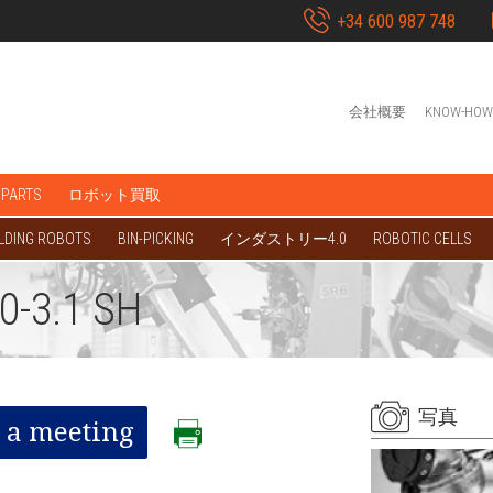
+34 600 987 748
会社概要
KNOW-HOW
 PARTS
ロボット買取
LDING ROBOTS
BIN-PICKING
インダストリー4.0
ROBOTIC CELLS
-3.1 SH
写真
 a meeting