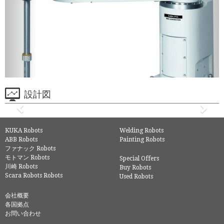
設計図
KUKA Robots
Welding Robots
ABB Robots
Painting Robots
ファナック Robots
モトマン Robots
Special Offers
川崎 Robots
Buy Robots
Scara Robots Robots
Used Robots
会社概要
各国拠点
お問い合わせ