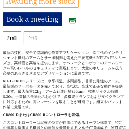
Awaiting more stock
Book a meeting
詳細
仕様
最新の技術、安全で協調的な作業アプリケーション、次世代のインテリ
ジェント機能のアームとサーボ制御を備えた三菱電機のMELFA FRシリー
ズは、高精度と高速を提供します。オペレータとロボットのチームワー
クを高いレベルのセキュリティで実現します。大量のボリュームを扱う
必要のあるさまざまなアプリケーションに最適です。
RH-12FRH85シリーズは、水平構造、多関節型、非常に剛性のアーム、
最新鋭のサーボモータを備えており、高抵抗、高速で正確な動作を提供
します。最大荷重12kg、アーム到達距離850mm、標準サイクル時間
0.30s。手首軸の最適化のおかげで、多機能クランプおよび変位クランプ
に対応するために高いマージンを取ることが可能です。組立やパレット
作業に最適です。
CR800-DまたはCR800-Rコントローラを装備。
このコントローラーは縦横の位置が自由にできるオープン構造で、特定
の情報を提供する機器との通信を最適化するマルチCPU構成で、MELSEC